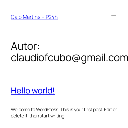
Pular
para
Caio Martins – P24h
o
conteúdo
Autor:
claudiofcubo@gmail.co
Hello world!
Welcome to WordPress. This is your first post. Edit or
delete it, then start writing!